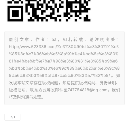
原创文章，作者：tst，如若转载，请注明出处：
http://www.523336.com/%e3%80%90tst%e3%80%91%e5
%85%8d%e7%96%ab%e5%8a%9b%e4%bd%8e%e3%80%
81%e4%be%bf%e7%a7%98%e3%80%81%e8%85%b9%e6
%b3%bb%e4%bd%a0%e6%9c%89%e6%b2%a1%e6%9c%8
9%e6%83%b3%e8%bf%87%e5%90%83%e7%82%b9/。如
发现本站文章存在版权问题，烦请提供版权疑问、身份证明、
版权证明、联系方式等发邮件至747784818@qq.com，我们
将及时沟通与处理。
TST