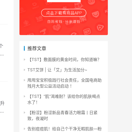
个
推荐文章
会
【TST】敷面膜的黄金时间，你知道嘛？
TST艾饼 | 让「艾」为生活加分~
甩甩宝宝积极践行社会责任，全国电商助
残月大型公益活动启动 ！
【TST】“肌”渴难耐？该给你的肌肤喝点
水了！
提升
一
【粉涩】粉涩新品青春活力眼霜丨日紧
致，夜凝时
告别痘痘肌！给自己个干净无暇肌肤—粉