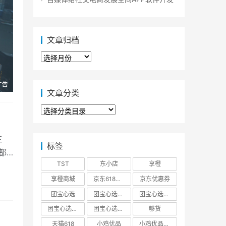
文章归档
文
章
归
档
文章分类
文
章
分
类
三
标签
都
TST
东小店
享橙
享橙商城
京东618大促优惠券
京东优惠券
团宝心选
团宝心选商城
团宝心选官方网站
团宝心选官网
团宝心选小程序
够货
天猫618
小鸡优品
小鸡优品商城