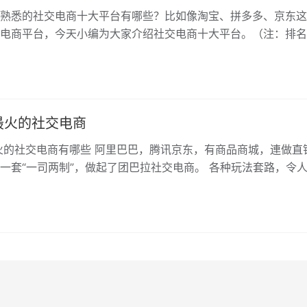
熟悉的社交电商十大平台有哪些？比如像淘宝、拼多多、京东这
电商平台，今天小编为大家介绍社交电商十大平台。（注：排名
1.淘宝网 淘宝网由阿里巴巴集团于…
年最火的社交电商
最火的社交电商有哪些 阿里巴巴，腾讯京东，有商品商城，連做直
一套“一司两制”，做起了团巴拉社交电商。 各种玩法套路，令
乍一听，每个平台似乎都是…