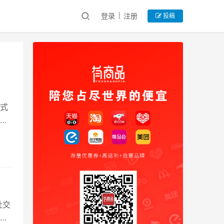
登录
注册
投稿
式
社
社交
品