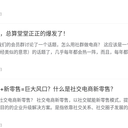
、什么人适合做社交电商？ 很多人…
日
，总算堂堂正正的爆发了！
，我们的会员群讨论了一个话题，怎么用社群做电商？ 这应该是一
经类似的意思）的话题了，几乎每年都会热一阵，而且，每年都
群发展起来，于是，每年都有人大…
日
+新零售=巨大风口？什么是社交电商新零售？
社交电商新零售？ 社交电商新零售，以社交赋能新零售模式，
目的的企业升级解决方案。是指依靠社交关系、社交圈子发展的
量是去中心化的，通过社交工具自带…
日