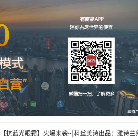
【抗蓝光眼霜】火爆来袭~|科丝美诗出品：雅诗兰