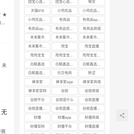
团宝心选官网
团宝心选小程序
够货
天猫618
小鸡优品
小鸡优品商城
 ★
小鸡优品官网
有商品
有商品app下载
为什
有商品app邀请码
有商品优惠券
有商品商城
未来集市
未来集市app
未来集市商城
未来集市邀请码
甩宝
甩宝直播
甩甩宝宝
甩甩宝宝商城
甩甩宝宝直播
白鲸鑫选
白鲸鑫选APP
白鲸鑫选商城
 未
白鲸鑫选官网
社交电商
粉涩
蜂享家
蜂享家app
蜂享家商城
蜂享家官网
谷丽
谷丽商城
谷丽平台
谷丽是什么
谷丽直播
谷丽直播官网
谷丽直播平台
谷丽直播怎么加入
财播
财播app
财播商城
财播官网
财播平台
财播直播
舒爽