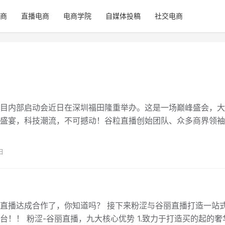
商
直播电商
电商学院
自媒体投稿
社交电商
目内部启动会近日在深圳福田隆重举办。这是一场巅峰盛会，大
盛宴，科技潮流，不可撼动！谷粒直播创始团队、众多商界领袖
网红大伽、名媛佳丽及多家主流媒体代…
日
直播达成合作了，你知道吗？ 接下来粉涩与谷丽直播打造一站
台！！ 粉涩-谷丽直播，九大核心优势 1.致力于打造买的起的奢