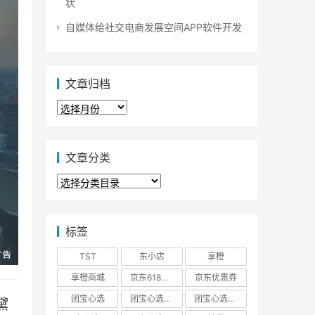
状
自媒体给社交电商发展空间APP软件开发
文章归档
文
章
归
档
文章分类
文
章
分
类
标签
TST
东小店
享橙
享橙商城
京东618大促优惠券
京东优惠券
团宝心选
团宝心选商城
团宝心选官方网站
黛