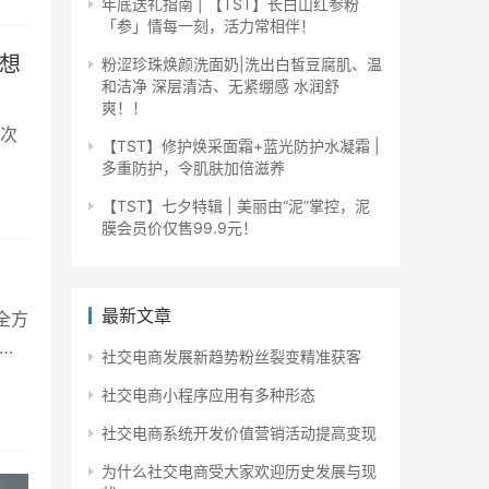
年底送礼指南 | 【TST】长白山红参粉
「参」情每一刻，活力常相伴！
想
粉涩珍珠焕颜洗面奶|洗出白皙豆腐肌、温
和洁净 深层清洁、无紧绷感 水润舒
爽！！
一次
【TST】修护焕采面霜+蓝光防护水凝霜 |
多重防护，令肌肤加倍滋养
【TST】七夕特辑 | 美丽由“泥”掌控，泥
膜会员价仅售99.9元！
最新文章
全方
保
社交电商发展新趋势粉丝裂变精准获客
社交电商小程序应用有多种形态
社交电商系统开发价值营销活动提高变现
为什么社交电商受大家欢迎历史发展与现