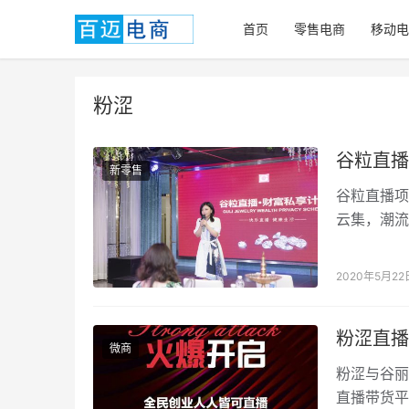
首页
零售电商
移动电
粉涩
谷粒直播
新零售
谷粒直播项
云集，潮流
千万粉丝级
2020年5月22
粉涩直播
微商
粉涩与谷丽
直播带货平