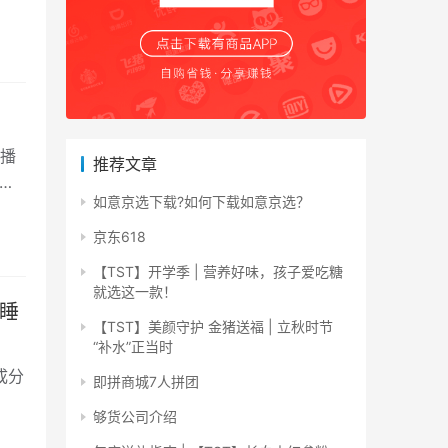
播
推荐文章
法
如意京选下载?如何下载如意京选？
京东618
【TST】开学季 | 营养好味，孩子爱吃糖
就选这一款！
睡
【TST】美颜守护 金猪送福 | 立秋时节
“补水”正当时
成分
即拼商城7人拼团
够货公司介绍