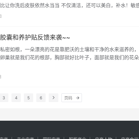
比让你洗后皮肤依然水当当 不仅清洁，还可以美白，补水！敏
…
日
胶囊和养护贴反馈来袭~~
私密如根，一朵漂亮的花是靠肥沃的土壤和干净的水来滋养的，
卵巢就是我们花的根部，胸部就好比叶子，面部就是我们的花朵
漂亮，就要从根部养起，也就是我们的…
日
3
4
5
6