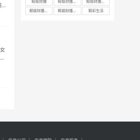
鲸娱财播
鲸娱财播app
鲸娱财播商城
感肌
鲸娱财播官网
鲸娱财播直播
鲸彩生活
女
，