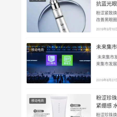
抗蓝光眼
粉涩紧致焕
改善黑眼圈
么要抗蓝光
2019年9月10
未来集市
移动电商
未来集市发
来集市发展历
2019年8月27
粉涩珍珠焕
移动电商
紧
粉涩珍珠焕