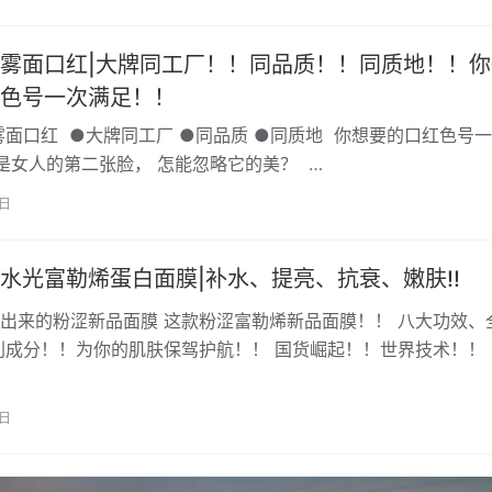
雾面口红|大牌同工厂！！同品质！！同质地！！你
色号一次满足！！
面口红 ●大牌同工厂 ●同品质 ●同质地 你想要的口红色号
是女人的第二张脸， 怎能忽略它的美？ …
9日
水光富勒烯蛋白面膜|补水、提亮、抗衰、嫩肤!!
出来的粉涩新品面膜 这款粉涩富勒烯新品面膜！！ 八大功效、
利成分！！为你的肌肤保驾护航！！ 国货崛起！！世界技术！！ 
抗皱、一步到位！！ 粉涩富…
1日