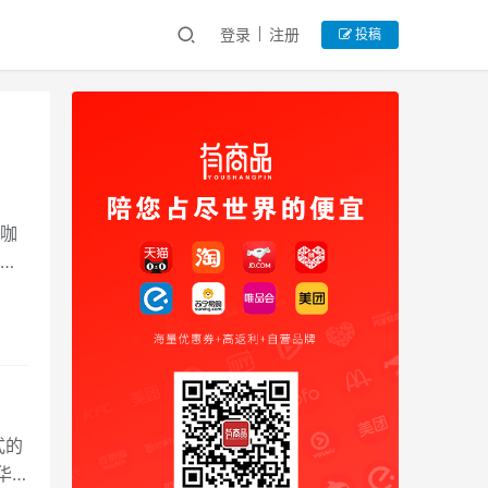
登录
注册
投稿
咖
、
式的
华