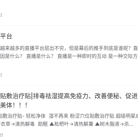
 2.各品类产品有专门的直…
日
平台
越来越多的直播平台层出不穷，但是幕后的推手到底是谁呢？直
因是什么？ 直播是什么？ 直播是一种即时的互动 是一种交际方
方法 直播也是一种新的内容生…
日
贴敷治疗贴|排毒祛湿提高免疫力、改善便秘、促进
美体！！！
贴敷治疗贴- 轻松净体 湿不再来 粉涩穴位贴敷治疗贴 超级明星
薰衣草→清热解毒 助眠 ▲枇杷叶→清热解暑 ▲树木脂液→杀…
0日