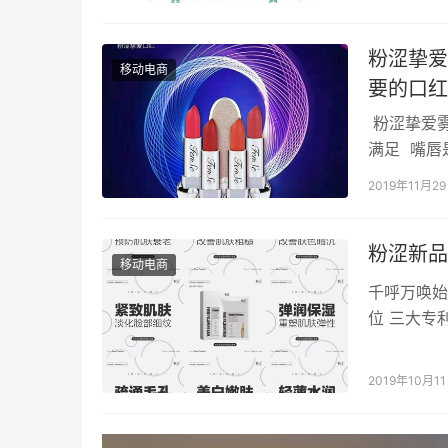
粉涩挚爱
移动电商
要的口红
粉涩挚爱雾
满足 嘴唇
2019年11月2
粉涩新品
移动电商
千呼万唤始
位 三大专
湿、美白、
2019年10月1