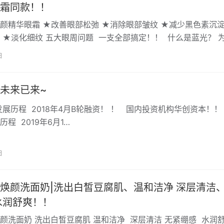
霜同款！！
颜精华眼霜 ★改善眼部松弛 ★消除眼部皱纹 ★减少黑色素沉淀
 ★淡化细纹 五大眼周问题 一支全部搞定！！ ​ 什么是蓝光？ 
？ 蓝…
日
未来已来~
展历程 2018年4月B轮融资！ ！ 国内投资机构华创资本！！
程 2019年6月1…
日
颜洗面奶|洗出白皙豆腐肌、温和洁净 深层清洁、无
绷感 水润舒爽！！
颜洗面奶 洗出白皙豆腐肌 温和洁净 深层清洁 无紧绷感 水润