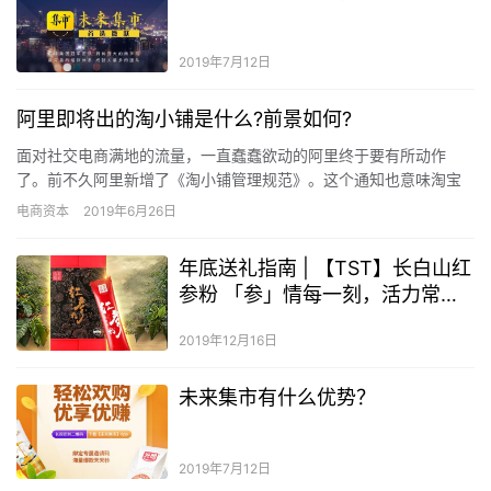
2019年7月12日
阿里即将出的淘小铺是什么?前景如何?
面对社交电商满地的流量，一直蠢蠢欲动的阿里终于要有所动作
了。前不久阿里新增了《淘小铺管理规范》。这个通知也意味淘宝
酝酿已久的淘小铺平台即将上线。那么淘小铺是什么?前景如何?
电商资本
2019年6月26日
淘…
年底送礼指南 | 【TST】长白山红
参粉 「参」情每一刻，活力常相
伴！
2019年12月16日
未来集市有什么优势？
2019年7月12日