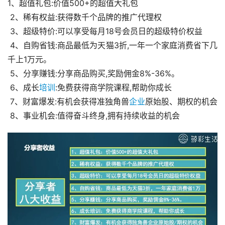
1、超值礼包:价值500+的超值大礼包
 2、稀有权益:获得数千个品牌的推广代理权
 3、超级特价:可以享受每月18号会员日的超级特价权益
 4、自购省钱:商品最低为天猫3折,一年一个家庭消费省下几
千上1万元。
 5、分享赚钱:分享商品购买,奖励佣金8%-36%。
 6、成长
培训
:免费获得商学院课程,帮助你成长
 7、财富爆发:有机会获得准独角兽
企业
原始股、期权的机会
 8、事业机会:值得奋斗终身,拥有持续收益的机会