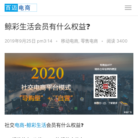
鲸彩生活会员有什么权益❓
2019年9月25日 pm3:14
•
移动电商
,
零售电商
•
阅读 3400
社交
电商
-
鲸彩生活
会员有什么权益❓