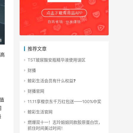
推荐文章
高
TST玻尿酸安瓶精华液使用误区
财播
鲸彩生活会员有什么权益❓
财播官网
值
11.11享橙京东千万红包送——100%中奖
网
鲸彩生活官网
最
燃爆双十一！志玲姐姐同款胶原蛋白饮，
抓住时间美过时间！