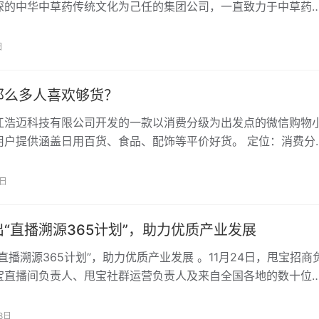
深的中华中草药传统文化为己任的集团公司，一直致力于中草药
的研发、生产和销售。旗下的霸王品牌，是中…
日
那么多人喜欢够货？
江浩迈科技有限公司开发的一款以消费分级为出发点的微信购物
用户提供涵盖日用百货、食品、配饰等平价好货。 定位：消费分
商平台 用户群体：追求美学及性价比，追…
2日
“直播溯源365计划”，助力优质产业发展
直播溯源365计划”，助力优质产业发展 。11月24日，甩宝招商
宝直播间负责人、甩宝社群运营负责人及来自全国各地的数十位
柜共同来到了“白鹅王国、羽绒之…
8日