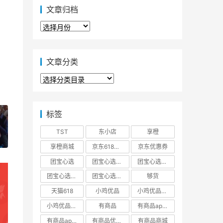
文章归档
文
章
归
档
文章分类
文
章
分
类
标签
TST
东小店
享橙
享橙商城
京东618大促优惠券
京东优惠券
团宝心选
团宝心选商城
团宝心选官方网站
团宝心选官网
团宝心选小程序
够货
天猫618
小鸡优品
小鸡优品商城
小鸡优品官网
有商品
有商品app下载
有商品app邀请码
有商品优惠券
有商品商城