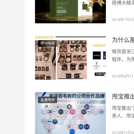
扬博大精
用化妆品
2019年7月5
为什么
移动电商
够货是浙
程序，为
的精品电
2019年6月1
甩宝推出
直播电商
甩宝推出“
责人、甩
宝优秀掌
2019年11月2