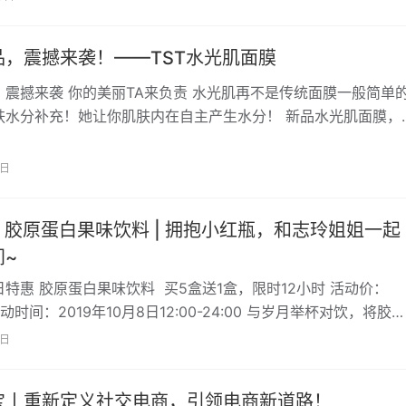
品，震撼来袭！——TST水光肌面膜
，震撼来袭 你的美丽TA来负责 水光肌再不是传统面膜一般简单
肤水分补充！她让你肌肤内在自主产生水分！ 新品水光肌面膜，
、温和享受 冰丝的生产过程是物理…
2日
】胶原蛋白果味饮料 | 拥抱小红瓶，和志玲姐姐一起
间~
特惠 胶原蛋白果味饮料 买5盒送1盒，限时12小时 活动价：
活动时间：2019年10月8日12:00-24:00 与岁月举杯对饮，将胶原
…
8日
宝丨重新定义社交电商，引领电商新道路！