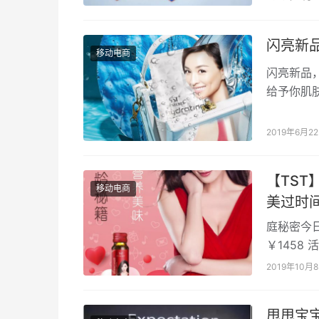
闪亮新
移动电商
闪亮新品
给予你肌
透隐形 1
2019年6月2
【TST
移动电商
美过时
庭秘密今日
￥1458 
放肆追回 
2019年10月
甩甩宝