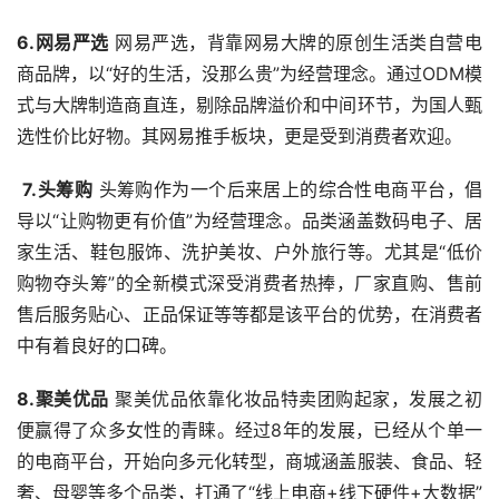
6.网易严选
 网易严选，背靠网易大牌的原创生活类自营电
商品牌，以“好的生活，没那么贵”为经营理念。通过ODM模
式与大牌制造商直连，剔除品牌溢价和中间环节，为国人甄
选性价比好物。其网易推手板块，更是受到消费者欢迎。
7.头筹购
 头筹购作为一个后来居上的综合性电商平台，倡
导以“让购物更有价值”为经营理念。品类涵盖数码电子、居
家生活、鞋包服饰、洗护美妆、户外旅行等。尤其是“低价
购物夺头筹”的全新模式深受消费者热捧，厂家直购、售前
售后服务贴心、正品保证等等都是该平台的优势，在消费者
中有着良好的口碑。 
8.聚美优品
 聚美优品依靠化妆品特卖团购起家，发展之初
便赢得了众多女性的青睐。经过8年的发展，已经从个单一
的电商平台，开始向多元化转型，商城涵盖服装、食品、轻
奢、母婴等多个品类，打通了“线上电商+线下硬件+大数据”