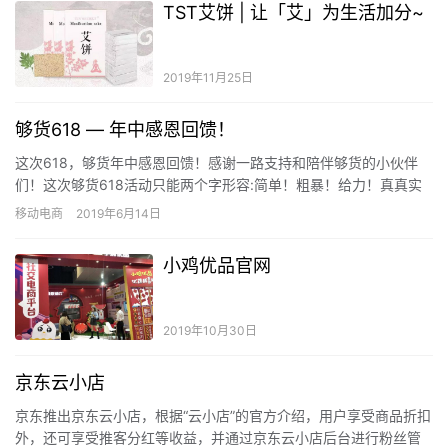
TST艾饼 | 让「艾」为生活加分~
2019年11月25日
够货618 — 年中感恩回馈！
这次618，够货年中感恩回馈！感谢一路支持和陪伴够货的小伙伴
们！这次够货618活动只能两个字形容:简单！粗暴！给力！真真实
实让你感受到越买越省、越买越赚。 活动时间：6月14—6月…
移动电商
2019年6月14日
小鸡优品官网
2019年10月30日
京东云小店
京东推出京东云小店，根据“云小店”的官方介绍，用户享受商品折扣
外，还可享受推客分红等收益，并通过京东云小店后台进行粉丝管