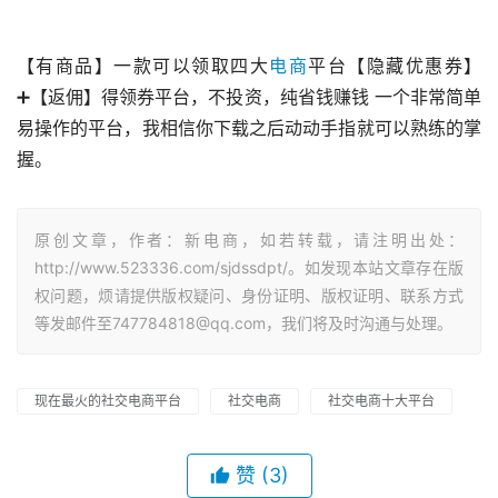
【有商品】一款可以领取四大
电商
平台【隐藏优惠券】
➕【返佣】得领券平台，不投资，纯省钱赚钱 一个非常简单
易操作的平台，我相信你下载之后动动手指就可以熟练的掌
握。
原创文章，作者：新电商，如若转载，请注明出处：
http://www.523336.com/sjdssdpt/。如发现本站文章存在版
权问题，烦请提供版权疑问、身份证明、版权证明、联系方式
等发邮件至747784818@qq.com，我们将及时沟通与处理。
现在最火的社交电商平台
社交电商
社交电商十大平台
赞
(3)