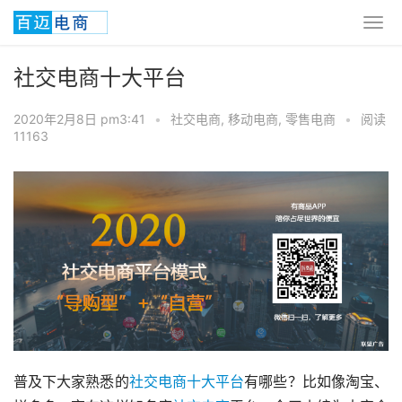
社交电商十大平台
2020年2月8日 pm3:41
•
社交电商
,
移动电商
,
零售电商
•
阅读
11163
普及下大家熟悉的
社交电商十大平台
有哪些？比如像淘宝、