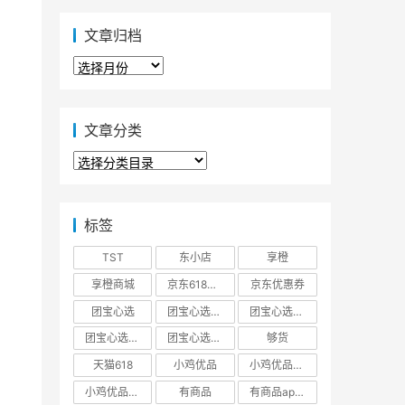
文章归档
文
章
归
档
文章分类
文
章
分
类
标签
TST
东小店
享橙
享橙商城
京东618大促优惠券
京东优惠券
团宝心选
团宝心选商城
团宝心选官方网站
团宝心选官网
团宝心选小程序
够货
天猫618
小鸡优品
小鸡优品商城
小鸡优品官网
有商品
有商品app下载