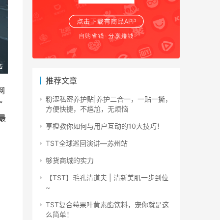
推荐文章
网
粉涩私密养护贴|养护二合一，一贴一撕，
”
方便快捷，不尴尬，无烦恼
最
享橙教你如何与用户互动的10大技巧！
TST全球巡回演讲—苏州站
够货商城的实力
【TST】毛孔清道夫 | 清新美肌一步到位
~
TST复合莓果叶黄素酯饮料，宠你就是这
么简单！