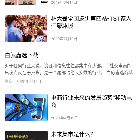
2019年6月17日
林大哥全国巡讲第四站-TST家人
汇聚冰城
2019年7月19日
白鲸鑫选下载
对于任何行业来说，资源和信息往往都集中在头部。而社交电商的
出发点就在于卖货，是一个尾部占绝大多数的行业。 白鲸鑫选商城
为何社交电商这么火？ 为什么社交电商现在这么火？本质上是因
电商
2020年7月5日
为…
电商行业未来的发展趋势“移动电
商”
2020年4月15日
未来集市是什么？