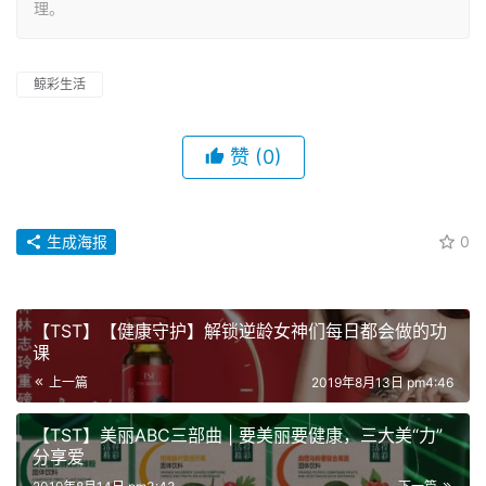
理。
鲸彩生活
赞
(0)
生成海报
0
【TST】【健康守护】解锁逆龄女神们每日都会做的功
课
上一篇
2019年8月13日 pm4:46
【TST】美丽ABC三部曲 | 要美丽要健康，三大美“力”
分享爱