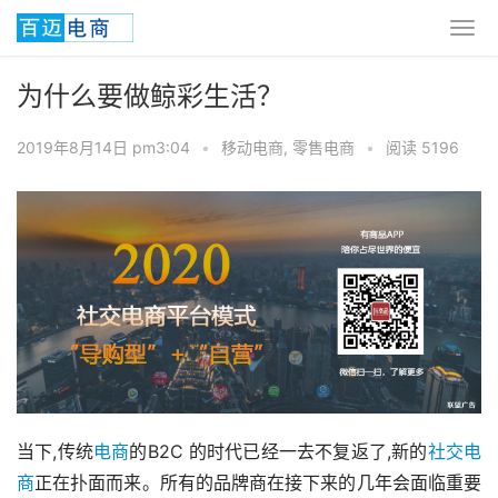
为什么要做鲸彩生活？
2019年8月14日 pm3:04
•
移动电商
,
零售电商
•
阅读 5196
当下,传统
电商
的B2C 的时代已经一去不复返了,新的
社交电
商
正在扑面而来。所有的品牌商在接下来的几年会面临重要