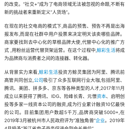
的改变。“社交+”成为了电商领域无法被忽视的命题,不断有
新的挑战者来重新定义“人货场”。
在现在的社交电商的模式下,商品的预售、预告不再是出海
报发布,而是在社群中用户投票来决定明天该卖哪些品牌。
商家要找到去中心化的草根品牌大使,代替中心化的推广方
式 ,用粉丝运营代替货架运营。在这个过程中,
鲸彩生活
将成
为品牌商与消费者之间的连接器、转化器。
从背景实力来看,
鲸彩生活
投资方鲸灵集团为阿里、腾讯前
高管共同创立,
公司
吸引了众多互联网行业大咖,包括阿里、
腾讯、美团、拼多多、京东等各种类型的人才,2017年11月
成立以来获得了腾讯、IDG、险峰长青、元憬
资本
、启明创
投等多家一线资本公司的融资,成为行业累计融资10亿最快
的公司。目前集团用户数超5千万,品牌商突破5000+,在
2019年3月被杭州市人民政府评为“准独角兽”
企业
。2019年
4月授予“浙江省电子商务促进会副会长单位”。