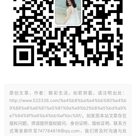
原创文章，作者：鲸彩生活，如若转载，请注明出处：
http://www.523336.com/%e4%b8%ba%e4%bb%80%e4%b
9%88%e8%a6%81%e5%81%9a%e9%b2%b8%e5%bd%a9%
e7%94%9f%e6%b4%bb%ef%bc%9f/。如发现本站文章存在
版权问题，烦请提供版权疑问、身份证明、版权证明、联系方
式等发邮件至747784818@qq.com，我们将及时沟通与处