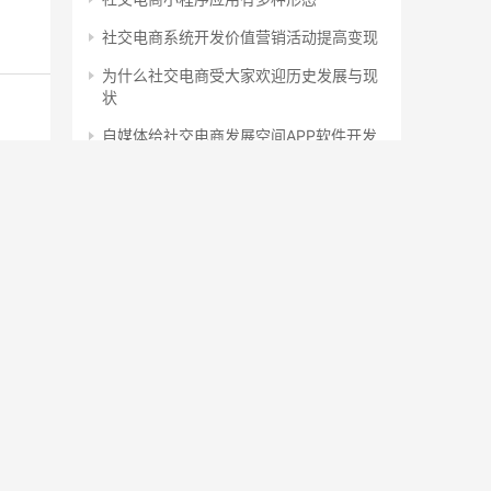
社交电商系统开发价值营销活动提高变现
为什么社交电商受大家欢迎历史发展与现
状
自媒体给社交电商发展空间APP软件开发
文章归档
文
章
归
档
文章分类
文
章
分
、美
类
标签
约