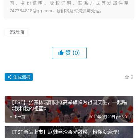
问、身份证明、版权证明、联系方式等发邮件至
747784818@qq.com，我们将及时沟通与处理。
鲸彩生活
赞
(0)
生成海报
0
【TST】张庭林瑞阳同框高举旗帜为祖国庆生，一起唱
《我和我的祖国》
上一篇
2019年9月29日 pm5:01
【TST新品上市】庭魅丝滑柔光散粉，粉你没道理！