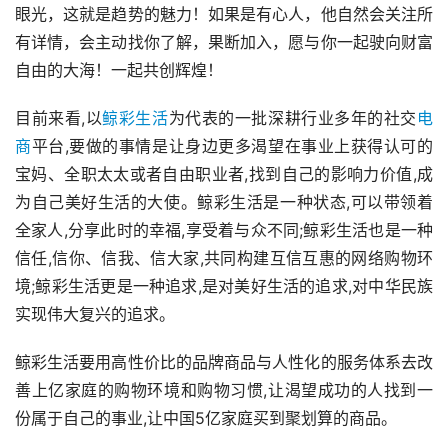
眼光，这就是趋势的魅力！如果是有心人，他自然会关注所
有详情，会主动找你了解，果断加入，愿与你一起驶向财富
自由的大海！一起共创辉煌！
目前来看,以
鲸彩生活
为代表的一批深耕行业多年的社交
电
商
平台,要做的事情是让身边更多渴望在事业上获得认可的
宝妈、全职太太或者自由职业者,找到自己的影响力价值,成
为自己美好生活的大使。鲸彩生活是一种状态,可以带领着
全家人,分享此时的幸福,享受着与众不同;鲸彩生活也是一种
信任,信你、信我、信大家,共同构建互信互惠的网络购物环
境;鲸彩生活更是一种追求,是对美好生活的追求,对中华民族
实现伟大复兴的追求。
鲸彩生活要用高性价比的品牌商品与人性化的服务体系去改
善上亿家庭的购物环境和购物习惯,让渴望成功的人找到一
份属于自己的事业,让中国5亿家庭买到聚划算的商品。