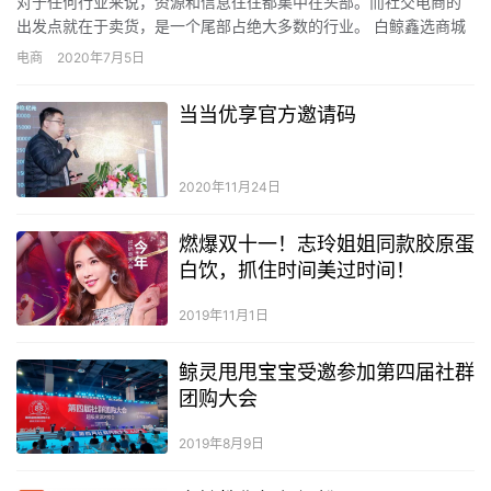
对于任何行业来说，资源和信息往往都集中在头部。而社交电商的
出发点就在于卖货，是一个尾部占绝大多数的行业。 白鲸鑫选商城
为何社交电商这么火？ 为什么社交电商现在这么火？本质上是因
电商
2020年7月5日
为…
当当优享官方邀请码
2020年11月24日
燃爆双十一！志玲姐姐同款胶原蛋
白饮，抓住时间美过时间！
2019年11月1日
鲸灵甩甩宝宝受邀参加第四届社群
团购大会
2019年8月9日