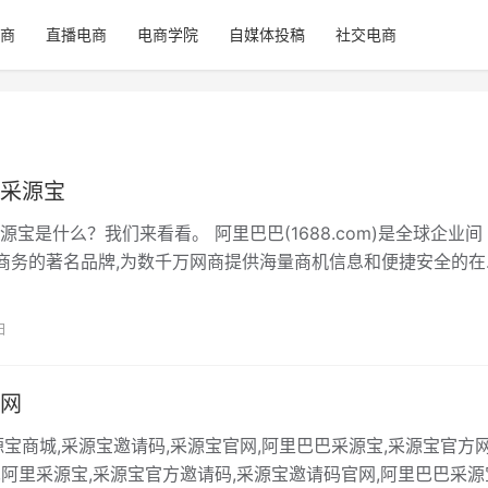
商
直播电商
电商学院
自媒体投稿
社交电商
采源宝
源宝是什么？我们来看看。 阿里巴巴(1688.com)是全球企业间
电子商务的著名品牌,为数千万网商提供海量商机信息和便捷安全的在
也是商人们以商会友、…
日
网
源宝商城,采源宝邀请码,采源宝官网,阿里巴巴采源宝,采源宝官方网
p,阿里采源宝,采源宝官方邀请码,采源宝邀请码官网,阿里巴巴采源