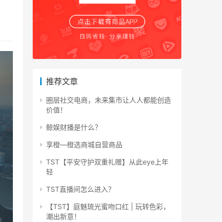
推荐文章
圈层社交电商，未来集市让人人都能创造
价值！
鲸娱财播是什么？
享橙—橙选商城自营商品
TST【平安守护双重礼赠】从此eye上年
轻
TST直播间怎么进入？
【TST】庭魅琉光蜜吻口红 | 玩转色彩，
潮出新意！