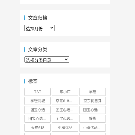
文章归档
文
章
归
档
文章分类
文
章
分
类
标签
TST
东小店
享橙
享橙商城
京东618大促优惠券
京东优惠券
团宝心选
团宝心选商城
团宝心选官方网站
团宝心选官网
团宝心选小程序
够货
天猫618
小鸡优品
小鸡优品商城