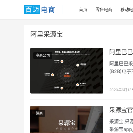
首页
零售电商
移动电
阿里采源宝
阿里巴巴
电商公司
阿里巴巴采
(B2B)
交易市场,
2020年6月12
采源宝官
微商
采源宝,采
采源宝ap