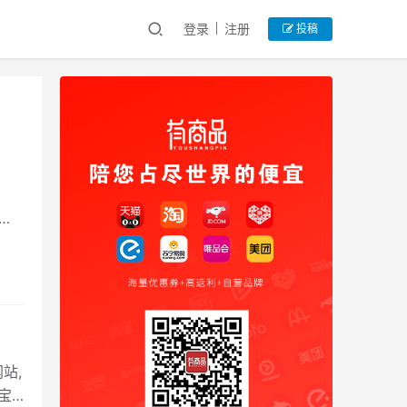
登录
注册
投稿
线
站,
宝