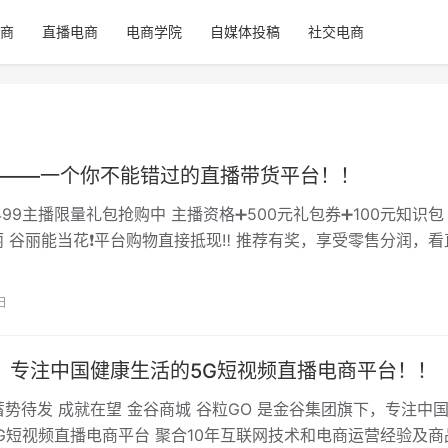
商
直播电商
电商学院
自媒体投稿
社交电商
——一个你不能错过的直播带货平台！！
️499主播限量礼包抢购中 主播资格➕500元礼包券➕100元知识包
谷丽 谷丽能当花❗️平台购物直接抵现‼️ 推荐有奖，享受零售分润，看
️ 私人带…
日
，专注中国健康生活的5G短视频直播电商平台！！
蓄势待发 成就在望 金谷商城 谷粒GO 是金谷集团旗下，专注中
G短视频直播电商平台 聚合10年互联网技术和电商运营经验及商