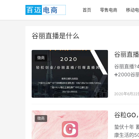
首页
零售电商
移动电
谷丽直播是什么
谷丽直播
微商
谷丽直播?
➕2000
播就能赚米‼
2020年6月22
谷粒GO
微商
蛰伏十年 
康生活的5