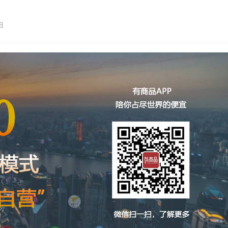
 秉承“买得起的奢华”…
日