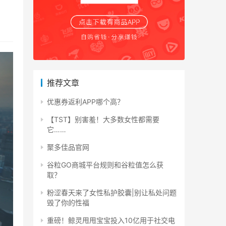
推荐文章
优惠券返利APP哪个高？
【TST】别害羞！大多数女性都需要
它……
聚多佳品官网
谷粒GO商城平台规则和谷粒值怎么获
取？
粉涩春天来了女性私护胶囊|别让私处问题
毁了你的性福
重磅！鲸灵甩甩宝宝投入10亿用于社交电