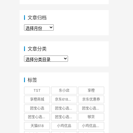
文章归档
文
章
归
档
文章分类
文
章
分
类
标签
TST
东小店
享橙
享橙商城
京东618大促优惠券
京东优惠券
团宝心选
团宝心选商城
团宝心选官方网站
团宝心选官网
团宝心选小程序
够货
天猫618
小鸡优品
小鸡优品商城