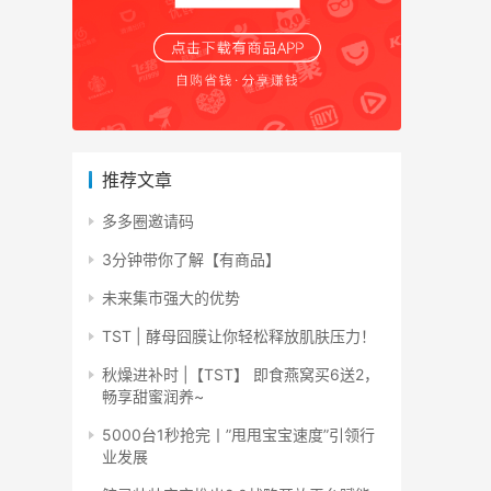
推荐文章
多多圈邀请码
3分钟带你了解【有商品】
未来集市强大的优势
TST | 酵母囧膜让你轻松释放肌肤压力！
秋燥进补时 |【TST】 即食燕窝买6送2，
畅享甜蜜润养~
5000台1秒抢完丨”甩甩宝宝速度”引领行
业发展