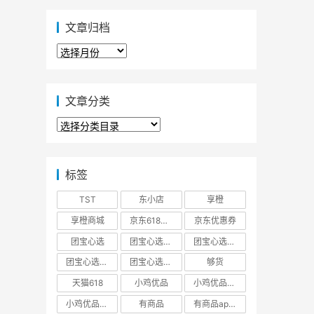
文章归档
文
章
归
档
文章分类
文
章
分
类
标签
TST
东小店
享橙
享橙商城
京东618大促优惠券
京东优惠券
团宝心选
团宝心选商城
团宝心选官方网站
团宝心选官网
团宝心选小程序
够货
天猫618
小鸡优品
小鸡优品商城
小鸡优品官网
有商品
有商品app下载