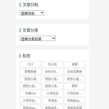
文章归档
文
章
归
档
文章分类
文
章
分
类
标签
TST
东小店
享橙
享橙商城
京东618大促优惠券
京东优惠券
团宝心选
团宝心选商城
团宝心选官方网站
团宝心选官网
团宝心选小程序
够货
天猫618
小鸡优品
小鸡优品商城
小鸡优品官网
有商品
有商品app下载
有商品app邀请码
有商品优惠券
有商品商城