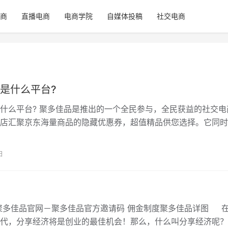
商
直播电商
电商学院
自媒体投稿
社交电商
是什么平台?
什么平台? 聚多佳品是推出的一个全民参与，全民获益的社交电
店汇聚京东海量商品的隐藏优惠券，超值精品供您选择。它同时
台，每个人都可以实现0投入，0门…
日
聚多佳品官网－聚多佳品官方邀请码 佣金制度聚多佳品详图 
代，分享经济将是创业的最佳机会！那么，什么叫分享经济呢？