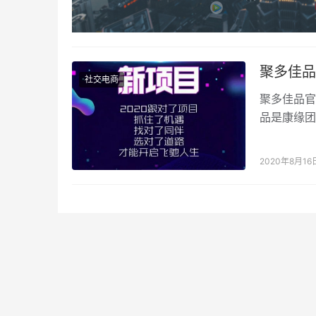
聚多佳品
社交电商
聚多佳品官
品是康缘团
大数据…
2020年8月16