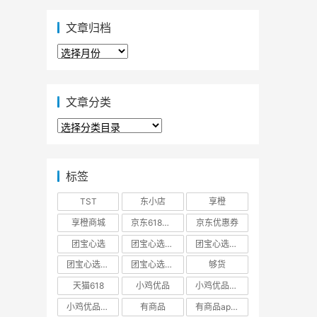
文章归档
文
章
归
档
文章分类
文
章
分
类
标签
TST
东小店
享橙
享橙商城
京东618大促优惠券
京东优惠券
团宝心选
团宝心选商城
团宝心选官方网站
团宝心选官网
团宝心选小程序
够货
天猫618
小鸡优品
小鸡优品商城
小鸡优品官网
有商品
有商品app下载