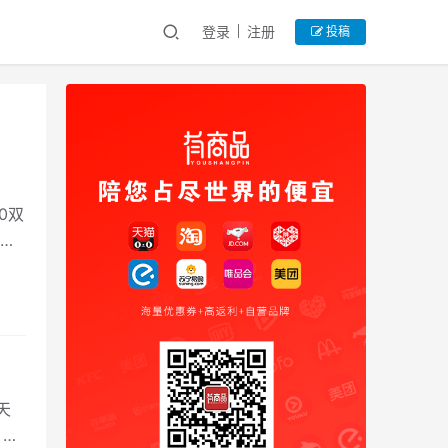
登录
注册
投稿
0双
以
天
：超