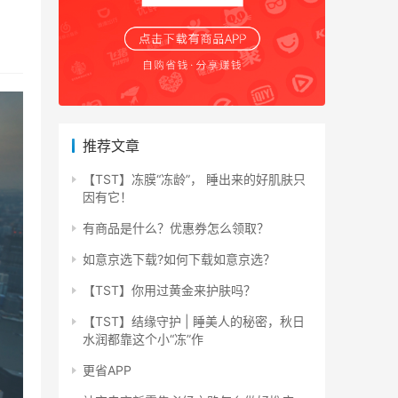
推荐文章
【TST】冻膜“冻龄”， 睡出来的好肌肤只
因有它！
有商品是什么？优惠券怎么领取？
如意京选下载?如何下载如意京选？
【TST】你用过黄金来护肤吗？
【TST】结缘守护 | 睡美人的秘密，秋日
水润都靠这个小“冻”作
更省APP