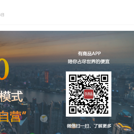
 瓜分20亿（主会场）完…
3日