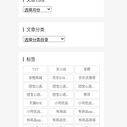
文
章
归
档
文章分类
文
章
分
类
标签
TST
东小店
享橙
享橙商城
京东618大促优惠券
京东优惠券
团宝心选
团宝心选商城
团宝心选官方网站
团宝心选官网
团宝心选小程序
够货
天猫618
小鸡优品
小鸡优品商城
小鸡优品官网
有商品
有商品app下载
有商品app邀请码
有商品优惠券
有商品商城