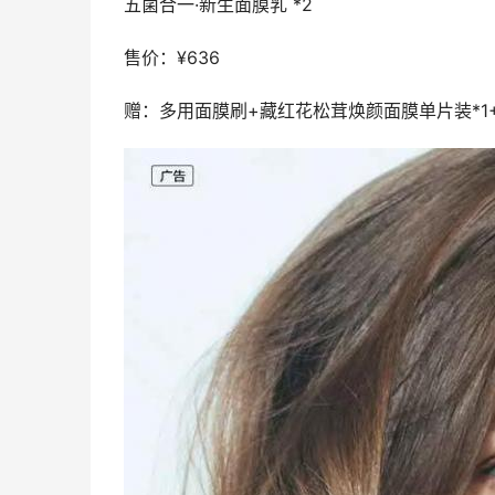
五菌合一·新生面膜乳 *2
售价：¥636
赠：多用面膜刷+藏红花松茸焕颜面膜单片装*1+