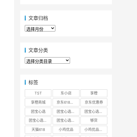
文章归档
文
章
归
档
文章分类
文
章
分
类
标签
TST
东小店
享橙
享橙商城
京东618大促优惠券
京东优惠券
团宝心选
团宝心选商城
团宝心选官方网站
团宝心选官网
团宝心选小程序
够货
天猫618
小鸡优品
小鸡优品商城