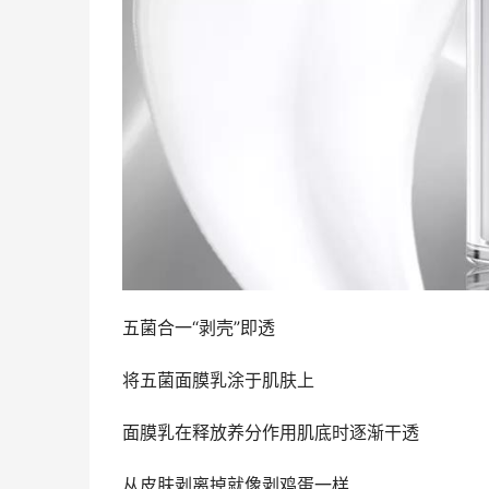
五菌合一“剥壳”即透
将五菌面膜乳涂于肌肤上
面膜乳在释放养分作用肌底时逐渐干透
从皮肤剥离掉就像剥鸡蛋一样