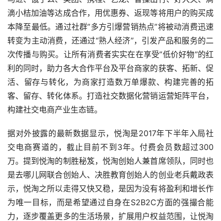
滴小桔加油等达成合作，用优惠券、返现等将用户的购买成
本降至最低。通过社群”多方引爆营销热点”将被动消费迅速
转变为主动消费，还通过“熟人经济”，引发产品和服务的二
次传播与购买。让所有消费者实实在在享受”低价好物”的红
利的同时，助力各大合作平台及平台商家的获客、拓新、促
活、留存与转化，为商家打造数万单爆款、构建完善的拓
客、留存、转化体系。打造社交数据化营销运营矩阵平台，
构建社交电商产业生态链。
据对外披露的最新数据显示，悦淘是2017年下半年入局社
交电商赛道的，截止目前不到3年。付费会员数超过300
万。提到悦淘的制胜秘笈，悦淘创始人兼首席领队，同时也
是去哪儿网联合创始人、决胜教育创始人的创业老兵戴政表
示，悦淘之所以走得又快又稳，是因为没有将盈利和增长作
为唯一目标，而是希望通过自身在S2B2C方面的强撮合能
力，逐步覆盖更多的生活场景，扩展用户权益范围，让悦淘