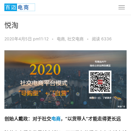
悦淘
2020年4月5日 pm11:12
•
电商
,
社交电商
•
阅读 6336
创始人戴政：对于社交
电商
，“以货带人”才能走得更长远