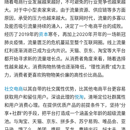
随着电商行业发展越来越好，不可避免的行业竞争也越来越
大。对于中小型卖家来说，由于流量资源、供应链等多方面
原因，承受的压力也越来越大。互联网时代，流量的多寡以
及能否吸引流量持续的涌入，决定了一个电商平台的成败。
经历了2019年的
资本
寒冬，再加上2020年开年的一场新冠
肺炎疫情，流量匮乏的危机蔓延至整个互联网圈。线上流量
红利逐渐消退已成为业内共识。天猫、京东、淘宝等大平台
都开始寻求新的流量增长点。从消费者角度来看，随着选择
性越来越大，消费购物热情也逐渐降低，“理性消费”成为主
力，消费者更喜欢购物物美价廉的高性价比商品。
社交电商
以其自带的社交属性优势，比其他电商平台更容易
获取用户和留住用户。深谙此理的
悦淘
，清晰定位社群属性
和用户消费心理。在提供优质产品的前提条件下，坚持“分
享+社群”的手段，把平台打造成一个涵盖全年龄的超级流量
池。与淘宝、天猫、京东、拼多多、苏宁易购、唯品会、亚
马逊、饿了么、美团、携程、艺龙、曹操出行、好大夫、滴