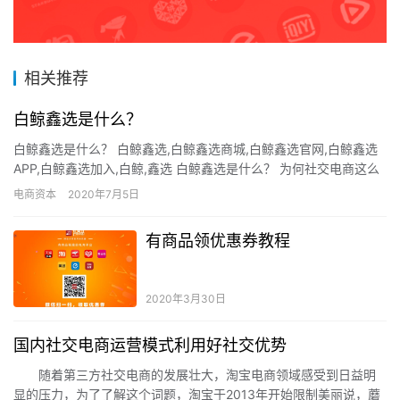
相关推荐
白鲸鑫选是什么？
白鲸鑫选是什么？ 白鲸鑫选,白鲸鑫选商城,白鲸鑫选官网,白鲸鑫选
APP,白鲸鑫选加入,白鲸,鑫选 白鲸鑫选是什么？ 为何社交电商这么
火？ 为什么社交电商现在这么火？本质上是因为传统…
电商资本
2020年7月5日
有商品领优惠券教程
2020年3月30日
国内社交电商运营模式利用好社交优势
随着第三方社交电商的发展壮大，淘宝电商领域感受到日益明
显的压力，为了了解这个词题，淘宝于2013年开始限制美丽说，蘑