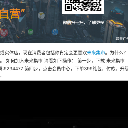
或实体店，现在消费者包括你肯定会更喜欢
未来集市
。为什么？
 如何加入未来集市 请看如下操作： 第一步，下载 未来集市
:9234477 第四步，点击会员中心，下单399礼包，付款。升
～