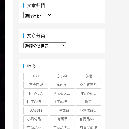
文章归档
文
章
归
档
文章分类
文
章
分
类
标签
TST
东小店
享橙
享橙商城
京东618大促优惠券
京东优惠券
团宝心选
团宝心选商城
团宝心选官方网站
团宝心选官网
团宝心选小程序
够货
天猫618
小鸡优品
小鸡优品商城
小鸡优品官网
有商品
有商品app下载
有商品app邀请码
有商品优惠券
有商品商城