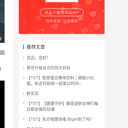
推荐文章
因
百迈，您好！
够货升级会员的四大好处
级
【TST】胶原蛋白果味饮料 | 拥抱小红
瓶，和志玲姐姐一起美过时间~
群买买
【TST】【健康守护】解锁逆龄女神们每
日都会做的功课
【TST】乳疗按摩排毒.你get到了吗？