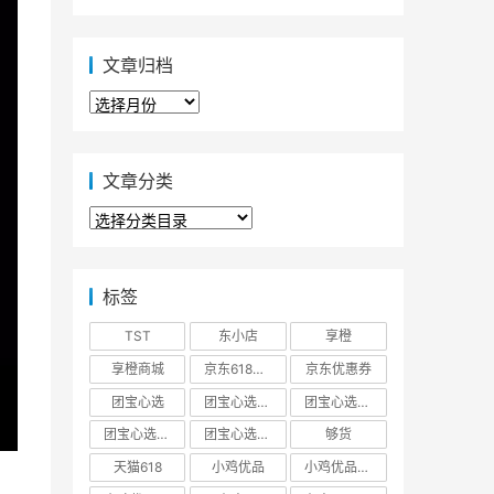
文章归档
文
章
归
档
文章分类
文
章
分
类
标签
TST
东小店
享橙
享橙商城
京东618大促优惠券
京东优惠券
团宝心选
团宝心选商城
团宝心选官方网站
团宝心选官网
团宝心选小程序
够货
天猫618
小鸡优品
小鸡优品商城