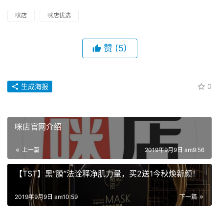
咪店
咪店优选
赞
(5)
生成海报
0
咪店官网介绍
上一篇
2019年9月9日 am9:56
【TST】黑“膜”法诠释净肌力量，买2送1今秋焕新颜！
2019年9月9日 am10:59
下一篇