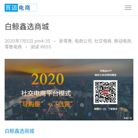
白鲸鑫选商城
2020年7月5日 pm4:35
•
新零售
,
电商公司
,
社交电商
,
移动电商
,
零售电商
•
阅读 8655
白鲸鑫选商城