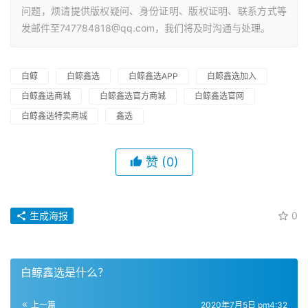
问题，烦请提供版权疑问、身份证明、版权证明、联系方式等
发邮件至747784818@qq.com，我们将及时沟通与处理。
白鲸
白鲸鑫选
白鲸鑫选APP
白鲸鑫选加入
白鲸鑫选商城
白鲸鑫选官方商城
白鲸鑫选官网
白鲸鑫选特卖商城
鑫选
赞
(0)
生成海报
0
白鲸鑫选是什么？
上一篇
2020年7月5日 pm4:32