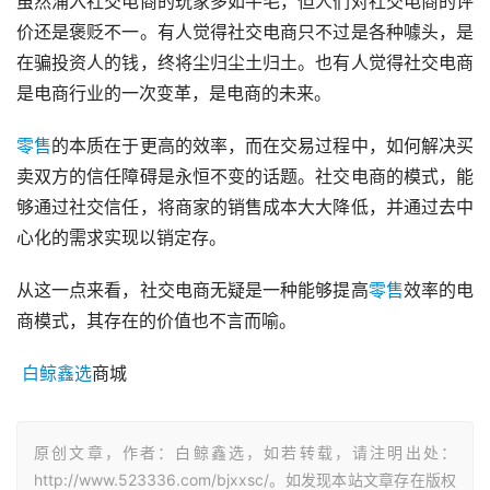
虽然涌入社交电商的玩家多如牛毛，但人们对社交电商的评
价还是褒贬不一。有人觉得社交电商只不过是各种噱头，是
在骗投资人的钱，终将尘归尘土归土。也有人觉得社交电商
是电商行业的一次变革，是电商的未来。
零售
的本质在于更高的效率，而在交易过程中，如何解决买
卖双方的信任障碍是永恒不变的话题。社交电商的模式，能
够通过社交信任，将商家的销售成本大大降低，并通过去中
心化的需求实现以销定存。
从这一点来看，社交电商无疑是一种能够提高
零售
效率的电
商模式，其存在的价值也不言而喻。
白鲸鑫选
商城
原创文章，作者：白鲸鑫选，如若转载，请注明出处：
http://www.523336.com/bjxxsc/。如发现本站文章存在版权