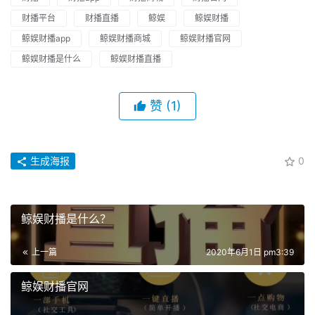
财播平台
财播直播
鲸娱
鲸娱财播
鲸娱财播app
鲸娱财播商城
鲸娱财播官网
鲸娱财播是什么
鲸娱财播直播
赞
(1)
生成海报
0
鲸娱财播是什么？
上一篇
2020年6月1日 pm3:39
鲸娱财播官网