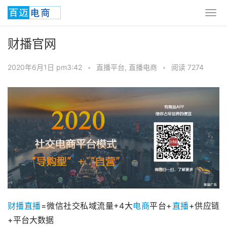
财播官网
2020年6月1日 pm3:42
•
直播平台
,
直播电商
•
阅读 7274
财播直播
=微信社交私域流量+4大
电商
平台+
直播
+供应链
+平台大数据