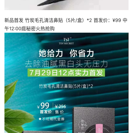
新品首发 竹炭毛孔清洁鼻贴（5片/盒）*2 首发价：¥99 中
午12:00庭秘密火热抢购