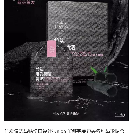
竹炭清洁鼻贴切口设计很nice 能够完美包裹各种鼻形贴合