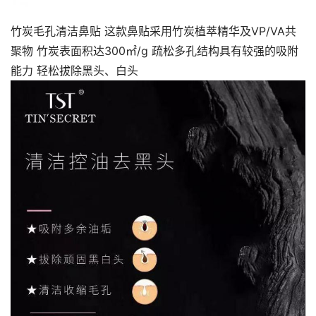
竹炭毛孔清洁鼻贴 这款鼻贴采用竹炭植萃精华及VP/VA共
聚物 竹炭表面积达300㎡/g 疏松多孔结构具有较强的吸附
能力 轻松拔除黑头、白头