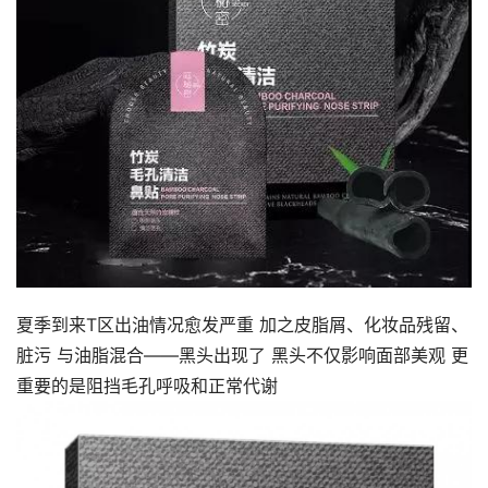
夏季到来T区出油情况愈发严重 加之皮脂屑、化妆品残留、
脏污 与油脂混合——黑头出现了 黑头不仅影响面部美观 更
重要的是阻挡毛孔呼吸和正常代谢