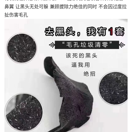
鼻翼 让黑头无处可躲 兼顾拔除力绝佳的同时 不会因过度拉
扯伤害毛孔