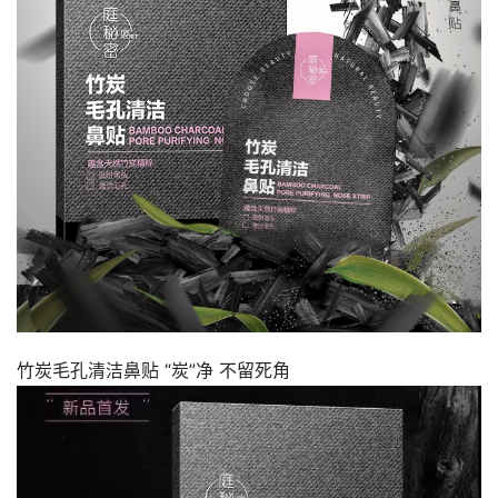
竹炭毛孔清洁鼻贴 “炭”净 不留死角