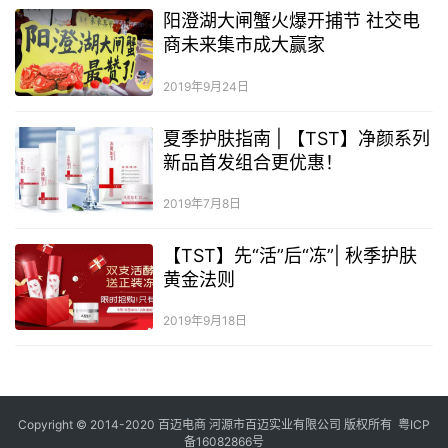
阳澄湖大闸蟹火爆开捕节 社交电
商未来集市成大赢家
2019年9月24日
夏季护肤指南 | 【TST】净颜系列
新品首发组合更优惠！
2019年7月8日
【TST】先“活”后“冻”| 秋季护肤
黄金法则
2019年9月18日
Copyright © 2014-2020 百迈电商 河源市百迈实业有限公司 版权所有
粤ICP
备16082866号