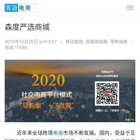
森度严选商城
2019年12月26日 pm12:07
•
移动电商
,
自媒体投稿
,
零售电商
•
阅读 11690
       近年来全球跨境
电商
市场不断发展。国内，受益于互