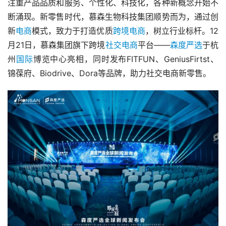
注重产品品质和服务、个性化、科技化，各种新概念开始不
断涌现。新零售时代，慕森生物科技集团顺势而为，通过创
新
电商
模式，致力于打造优质
跨境电商
，树立行业标杆。12
月21日，慕森集团旗下跨境
社交电商
平台——
森度严选
于杭
州
国际
博览中心亮相，同时发布FITFUN、GeniusFirtst、
锦葆府、Biodrive、Dora等品牌，助力社交电商新零售。