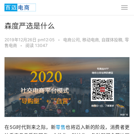
森度严选是什么
2019年12月26日 pm12:05
•
电商公司
,
移动电商
,
自媒体投稿
,
零
售电商
•
阅读 13047
在5G时代到来之际，新
零售
也将迈入新的阶段，消费者更