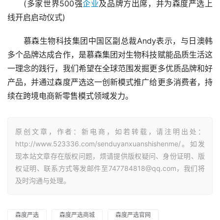
　　(多家世界500强
企业
及品牌方出席，并为森度严选上
线开启启动仪式)
　　慕森生物科技集团中国区副总裁Andy表示，与日澳韩
多个品牌达成合作，是慕森集团对生物科技赋能品质生活这
一理念的践行，我们希望在全球范围发掘更多优质品牌和好
产品，并通过森度严选这一创新模式推广给更多消费者，持
续在跨境电商新零售模式领域发力。
原创文章，作者：新电商，如若转载，请注明出处：
http://www.523336.com/senduyanxuanshishenme/。如发
现本站文章存在版权问题，烦请提供版权疑问、身份证明、版
权证明、联系方式等发邮件至747784818@qq.com，我们将
及时沟通与处理。
森度严选
森度严选商城
森度严选官网