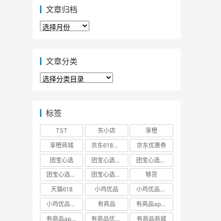
文章归档
文
章
归
档
文章分类
文
章
分
类
标签
TST
东小店
享橙
享橙商城
京东618大促优惠券
京东优惠券
团宝心选
团宝心选商城
团宝心选官方网站
团宝心选官网
团宝心选小程序
够货
天猫618
小鸡优品
小鸡优品商城
小鸡优品官网
有商品
有商品app下载
有商品app邀请码
有商品优惠券
有商品商城