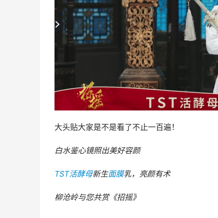
大头贴大家是不是看了不止一百遍！
白水鉴心镜照出美好容颜
TST
活酵母
新生
面膜
乳，亮颜有术
柳沧岭与您共赏《招摇》