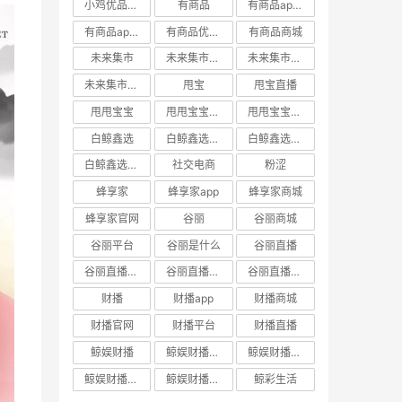
小鸡优品官网
有商品
有商品app下载
有商品app邀请码
有商品优惠券
有商品商城
未来集市
未来集市app
未来集市商城
未来集市邀请码
甩宝
甩宝直播
甩甩宝宝
甩甩宝宝商城
甩甩宝宝直播
白鲸鑫选
白鲸鑫选APP
白鲸鑫选商城
白鲸鑫选官网
社交电商
粉涩
蜂享家
蜂享家app
蜂享家商城
蜂享家官网
谷丽
谷丽商城
谷丽平台
谷丽是什么
谷丽直播
谷丽直播官网
谷丽直播平台
谷丽直播怎么加入
财播
财播app
财播商城
财播官网
财播平台
财播直播
鲸娱财播
鲸娱财播app
鲸娱财播商城
鲸娱财播官网
鲸娱财播直播
鲸彩生活