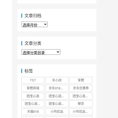
文章归档
文
章
归
档
文章分类
文
章
分
类
标签
TST
东小店
享橙
享橙商城
京东618大促优惠券
京东优惠券
团宝心选
团宝心选商城
团宝心选官方网站
团宝心选官网
团宝心选小程序
够货
天猫618
小鸡优品
小鸡优品商城