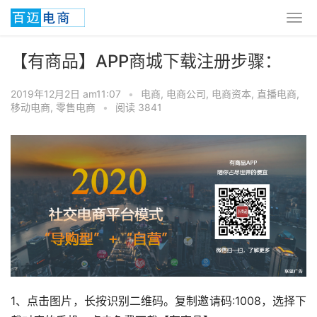
【有商品】APP商城下载注册步骤：
2019年12月2日 am11:07
•
电商
,
电商公司
,
电商资本
,
直播电商
,
移动电商
,
零售电商
•
阅读 3841
1、点击图片，长按识别二维码。复制邀请码:1008，选择下